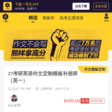
下载一等文APP
渠道加盟
点击下载
APP听课，直播不卡
精选
模板班
高考志愿填报
作文模板定制
27考研英语作文定制模板补差班
（英一）
总共 7.00 小时
上课时间：2026-10-28
¥699.00
¥299.00
Jade老师